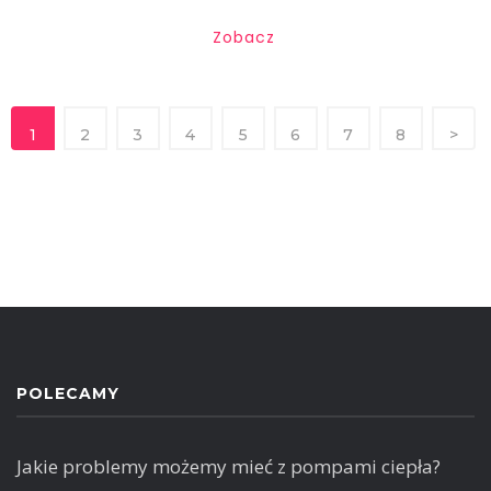
Zobacz
1
2
3
4
5
6
7
8
>
POLECAMY
Jakie problemy możemy mieć z pompami ciepła?