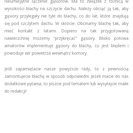
nieumiejętne łączenie gąsiorów. Ma to związek z różnicą w
wysokości blachy na szczycie dachu. Należy obciąć ją tak, aby
gąsiory przylegały nie tyle do blachy, co do łat, które znajdują
się pod szczytem dachu. W skrócie: Obcinamy blachę tak, aby
mieć kontakt z łatami. Dopiero na tak przygotowaną
nawierzchnię możemy "przykręcać" gąsiory. Blisko połowa
amatorów implementuje gąsiory do blachy, co jest błędem i
powoduje wir powietrza wewnątrz komory.
Jeśli zapamiętacie nasze powyższe rady, to z pewnością
zamontujecie blachę w sposób odpowiedni. Jeżeli macie do nas
dodatkowe pytania, to piszcie pod tematem lub wysyłajcie maile
do redakcji!