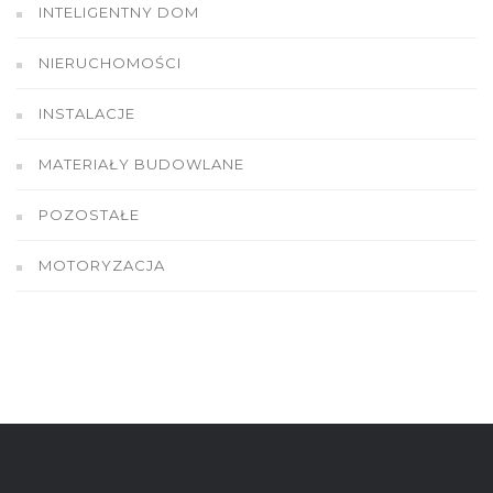
INTELIGENTNY DOM
NIERUCHOMOŚCI
INSTALACJE
MATERIAŁY BUDOWLANE
POZOSTAŁE
MOTORYZACJA